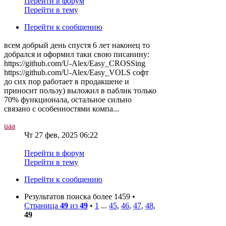
Перейти в форум
Перейти в тему
Перейти к сообщению
всем добрый день спустя 6 лет наконец то
добрался и оформил таки свою писанину:
https://github.com/U-Alex/Easy_CROSSing
https://github.com/U-Alex/Easy_VOLS софт
до сих пор работает в продакшене и
приносит пользу) выложил в паблик только
70% функционала, остальное сильно
связано с особенностями компа...
uaa
Чт 27 фев, 2025 06:22
Перейти в форум
Перейти в тему
Перейти к сообщению
Результатов поиска более 1459 •
Страница
49
из
49
•
1
...
45
,
46
,
47
,
48
,
49