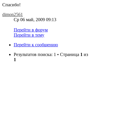
Спасибо!
dimon2561
Ср 06 май, 2009 09:13
Перейти в форум
Перейти в тему
Перейти к сообщению
Результатов поиска: 1 • Страница
1
из
1
Перейти
•
Полная версия
•
•
Вход
•
STG-Mobile Style © 2008
STG
Powered by
phpBB
© 2000 - 2012 phpBB Group