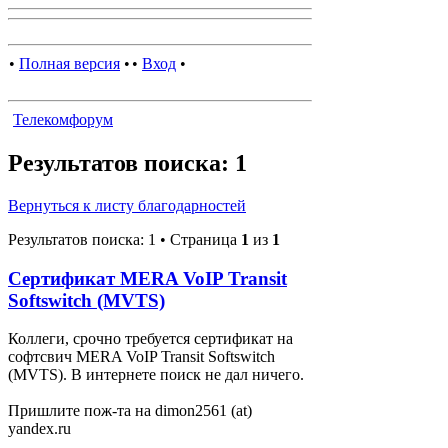
•
Полная версия
•
•
Вход
•
Телекомфорум
Результатов поиска: 1
Вернуться к листу благодарностей
Результатов поиска: 1 • Страница
1
из
1
Сертификат MERA VoIP Transit
Softswitch (MVTS)
Коллеги, срочно требуется сертификат на
софтсвич MERA VoIP Transit Softswitch
(MVTS). В интернете поиск не дал ничего.
Пришлите пож-та на dimon2561 (at)
yandex.ru