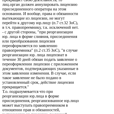
лиц.орган должен аннулировать лицензию
присоединенного оператора на этом
основании. И вообще, права и обязанности
вытекающие из лицензии, не могут
перейти к другому юр.лицу (п.7 ст.32 ЗоС),
в т.ч. правопреемнику, т.к. исключений нет.
- с другой стороны, "при реорганизации
юр. лица в форме слияния, присоединения
или преобразования лицензия
переоформляется по заявлению
правопреемника" (п.2 ст.35 ЗоС), "в случае
реорганизации юр. лица лицензиат в
течение 30 дней обязан подать заявление о
переоформлении лицензии с приложением
документов, подтверждающих указанные в
этом заявлении изменения. В случае, если
такое заявление не было подано в
установленный срок, действие лицензии
прекращается."
Т.о. подразумевается что при
реорганизации юр.лица в форме
присоединения, реорганизованное юр.лицо
может выступать правопреемником в
отношении прав и обязанностей,