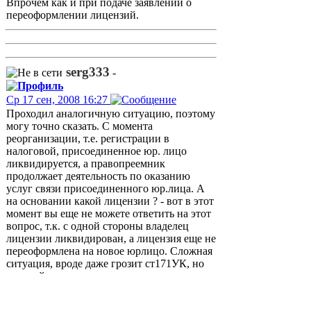
Впрочем как и при подаче заявлений о
переоформлении лицензий.
serg333
-
Ср 17 сен, 2008 16:27
Проходил аналогичную ситуацию, поэтому
могу точно сказать. С момента
реорганизации, т.е. регистрации в
налоговой, присоединенное юр. лицо
ликвидируется, а правопреемник
продолжает деятельность по оказанию
услуг связи присоединенного юр.лица. А
на основании какой лицензии ? - вот в этот
момент вы еще не можете ответить на этот
вопрос, т.к. с одной стороны владелец
лицензии ликвидирован, а лицензия еще не
переоформлена на новое юрлицо. Сложная
ситуация, вроде даже грозит ст171УК, но
успокойтесь...., главное вовремя подать
заявление на переоформление в полном
соответствии со ст.35 ФЗ "О связи" и не