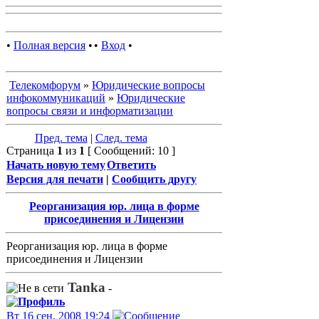
•
Полная версия
•
•
Вход
•
Телекомфорум
»
Юридические вопросы
инфокоммуникаций
»
Юридические
вопросы связи и информатизации
Пред. тема
|
След. тема
Страница
1
из
1
[ Сообщений: 10 ]
Начать новую тему
Ответить
Версия для печати
|
Сообщить другу
Реорганизация юр. лица в форме
присоединения и Лицензии
Реорганизация юр. лица в форме
присоединения и Лицензии
Tanka
-
Вт 16 сен, 2008 19:24