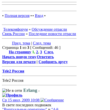
•
Полная версия
•
•
Вход
•
Телекомфорум
»
Обсуждение отрасли
Связь России
»
Последние новости отрасли
Пред. тема
|
След. тема
Страница
1
из
3
[ Сообщений: 46 ]
На страницу
1
,
2
,
3
След.
Начать новую тему
Ответить
Версия для печати
|
Сообщить другу
Tele2 Россия
Tele2 Россия
Erlang
-
Ср 15 июл, 2009 10:08
В свете последних подвижек
"Виртуальные операторы"
и
"4-й