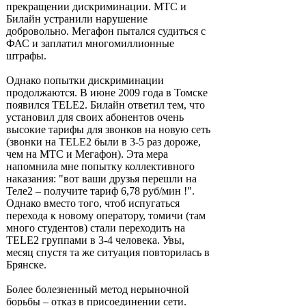
прекращении дискриминации. МТС и
Билайн устранили нарушение
добровольно. Мегафон пытался судиться с
ФАС и заплатил многомиллионные
штрафы.
Однако попытки дискриминации
продолжаются. В июне 2009 года в Томске
появился TELE2. Билайн ответил тем, что
установил для своих абонентов очень
высокие тарифы для звонков на новую сеть
(звонки на TELE2 были в 3-5 раз дороже,
чем на МТС и Мегафон). Эта мера
напомнила мне попытку коллективного
наказания: "вот ваши друзья перешли на
Теле2 – получите тариф 6,78 руб/мин !".
Однако вместо того, чтоб испугаться
перехода к новому оператору, томичи (там
много студентов) стали переходить на
TELE2 группами в 3-4 человека. Увы,
месяц спустя та же ситуация повторилась в
Брянске.
Более болезненный метод нерыночной
борьбы – отказ в присоединении сети.