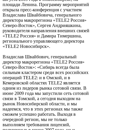
площади Ленина. Программу мероприятий
открыла пресс-конференция с участием
Владислава Швайбовича, генерального
директора макрорегиона «TELE2 Россия»
Северо-Восток», Сергея Андрияшкина,
руководителя направления внешних связей
«TELE2 Россия» и Дамира Тимершина,
регионального управляющего директора
«TELE2 Новосибирск».
Владислав Швайбович, генеральный
директор макрорегиона «TELE2 Россия»
Северо-Восток»: «Сибирь всегда была
сильным кластером среди всех российских
операций TELE2: и в Омской, и в
Кемеровской областях TELE2 является
одним из лидеров рынка сотовой связи. В
июне 2009 года мы запустили сеть сотовой
связи в Томской, а сегодня выходим на
рынок Новосибирской области, и мы
надеемся, что в этих регионах мы также
сможем успешно работать. Выходя в
очередной регион, мы не только
выполняем требования лицензий,
полученных в конце 2007 года, но и