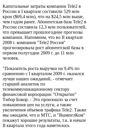
Капитальные затраты компании Tele2 в
России в I квартале составили 529 млн
крон ($69,4 млн), что на $24,5 млн выше,
чем годом ранее. Абонентская база Tele2 в
России составила 12,3 млн пользователей,
что превышает прошлогодние прогнозы
компании. Напомним, что во II квартале
2008 г. компания "Tele2 Россия"
прогнозировала рост абонентской базы в
первом полугодии 2009 г. до 11 млн
человек.
"Показатель роста выручки на 9,4% по
сравнению с I кварталом 2009 г. оказался
лучше наших ожиданий, - отмечает
старший аналитик по
телекоммуникационному сектору
финансовой корпорации "Открытие"
Тибор Бокор. - Это произошло за счет
повышения цен на услуги, а также
увеличения объемов трафика Tele2. Также
мы ожидаем, что и МТС, и "ВымпелКом"
покажут хорошие результаты, т.к. в начале
II квартала этого года наметилось