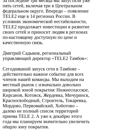
За последние три месяца мы запустили уже
пять сетей, включая три в Центральном
федеральном округе. Впереди – появление
TELE2 еще в 14 регионах России. В
условиях экономической нестабильности,
TELE2 продолжает инвестиции в развитие
своих сетей и приносит людям в регионах
по-настоящему доступную по цене и
качественную связь.
Дмитрий Садыков, региональный
управляющий директор «TELE2 Тамбов»:
Сегодняшний запуск сети в Тамбове –
действительно важное событие для всех
членов нашей команды. Мы выходим на
местный рынок с изначально довольно
широкой зоной покрытия: Нижнеспасское,
Кирсанов, Котовск, Жердевка, Мичуринск,
Красносвободный, Строитель, Токаревка,
Мордово, Первомайский, Хоботово –
далеко не полный список территорий
приема TELE 2. А уже к декабрю этого
года мы планируем значительно увеличить
общую зону покрытия.