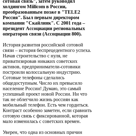
сотовая связь", затем руководил
холдингом Miilicom в России,
преобразованным позже в "TELE2
Россия". Был первым директором
компании "Скайлинк". С 2001 года –
президент Ассоциации региональных
операторов связи (Ассоциации 800).
История развития российской сотовой
связи – история беспрецедентного успеха.
Начав строительство с нуля, не
приватизировав никаких советских
активов, предприниматели-сотовики
построили колоссальную индустрию.
Сотовые телефоны сделались
общедоступным. Число их превысило
население России! Думаю, это самый
успешный проект новой России. Ни что
так не облегчило жизнь россиян как
мобильный телефон. Есть чем гордиться.
Контраст особенно заметен, если сравнить
сотовую связь с фиксированной, которая
мало изменилась с советских времен.
Уверен, что одна из основных причин