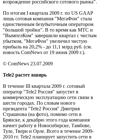
возрождение российского сотового рынка".
По итогам I квартала 2009 г. по US GAAP
лишь сотовая компания "МегаФон" стала
единственным безубыточным оператором
"большой тройки". В то время как МТС и
"ВымпелКом" завершили квартал с чистым
убытком, "МегаФон" увеличил чистую
прибыль на 20,2% - до 11,1 млрд руб. (см.
новость ComNews от 19 июня 2009 г.).
© ComNews 23.07.2009
Tele2 растет вширь
В течение III квартала 2009 г. сотовый
оператор "Tele2 Россия" запустит в
коммерческую эксплуатацию сети связи в
шести городах. По словам нового
президента "Tele2 Россия" Дмитрия
Страшнова (на фото), помимо сети в
Брянске, к декабрю этого года компания
начнет работу в Новосибирске, Тамбове,
Туле, Твери и Орле. Всего в течение 2009-
2010 гг. Tele2 планирует запустить сети в