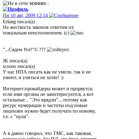
scoons
-
Пн 10 авг, 2009 12:14
Erlang писал(а)
На жесткость законов ответим их
повальным неисполнением. (с)
"...Сядем Усе!"© ???
JK писал(а)
scoons писал(а)
У нас НПА писать как не умели, так и не
умеют, и учиться не хотят! :)
Интернет-провайдеры может и прорвутся,
если ими органы не заинтерисуются, а вот
остальные... "Это врядли"... потому как
ресурс нумерации и частоты под новые
лицензии нужно будет получать по новому,
т.е. с "нуля".
А я давно говорил, что ТМС, как таковая,
вернее как сейчас, без ПД, это бред, причем