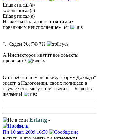
Erlang писал(а)
scoons писал(а)
Erlang писал(а)
На жесткость законов ответим их
повальным неисполнением. (с)
"...Сядем Усе!"© ???
А Инспекторов хватит все объекты
проверять?
Они ребята не маленькие, "форму Доклада"
знают, а Налоговики, своих полицаев в
случае чего, могут приаттачить... Было бы
желание!
Erlang
-
Пн 10 авг, 2009 16:50
Кстати, а что делать с
Системным