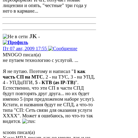
лицензии и опять, "честные" три года у
него в кармане...
JK
-
Пт 07 авг, 2009 17:55
MNOGO писал(а)
не путаем технологию с услугой. ...
Я не путаю. Поэтому и написал "
1 как
часть СП на МТС
, 2 - на ТУС, 3 - на УПД,
4 - УПДцПГИ,
5 - КТВ (as IP-ТВ)
".
Естественно, что эти СП в части СПД
будут повторять друг друга... но их будет
именно 5 (при предложеном наборе услуг).
Кстати, и названия будут не СПД, а что-то
типа "СП: Сеть связи для оказания услуги
ХХХХ". Может я ошибаюсь, но что-то так
видится.
scoons писал(а)
У нас НПА писать как не умели, так и не