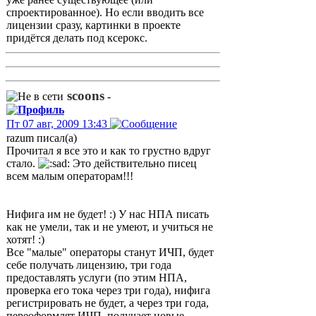
спроектированное). Но если вводить все
лицензии сразу, картинки в проекте
придётся делать под ксерокс.
scoons
-
Пт 07 авг, 2009 13:43
razum писал(а)
Прочитал я все это и как то грустно вдруг
стало.
Это действительно писец
всем малым операторам!!!
Нифига им не будет! :) У нас НПА писать
как не умели, так и не умеют, и учиться не
хотят! :)
Все "малые" операторы станут ИЧП, будет
себе получать лицензию, три года
предоставлять услуги (по этим НПА,
проверка его тока через три года), нифига
регистрировать не будет, а через три года,
переоформлят ИЧП, получает новые