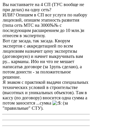
Вы настаиваете на 4 СП (ТУС вообще не
при делах) на одну сеть?
ИЛИ? Опишем в СП все услуги по набору
лицензий, опишем этапность развития
(типа сеть МТС на 3000№№ с
последующим расширением до 10 млн.)и
отнесем в экспертизу.
Вот где засада, так засада. Кворум
экспертов с аккредитацией по всем
лицензиям назначит цену экспертизы
(договорную) и начнет выкручивать вам
ру... карманы. Ибо ни что не мешает
написатьв договоре (за 1рупь сделаю), а
потом донести - за положительное
решение.
Я знаком с практикой выдачи специальных
технических условий в строительстве
(высотных и уникальных объектов). Там в
кассу (по договору) вносится одна сумма а
потом заносится ...сумка
(за
"правильные" СТУ).