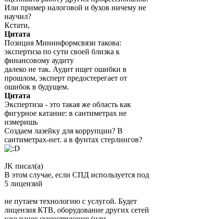
Или пример налоговой и бухов ничему не
научил?
Кстати,
Цитата
Позиция Мининформсвязи такова:
экспертиза по сути своей близка к
финансовому аудиту
далеко не так. Аудит ищет ошибки в
прошлом, эксперт предостерегает от
ошибок в будущем.
Цитата
Экспертиза - это такая же область как
фигурное катание: в сантиметрах не
измеришь
Создаем лазейку для коррупции? В
сантиметрах-нет. а в фунтах стерлингов?
JK писал(а)
В этом случае, если СПД используется под
5 лицензий
не путаем технологию с услугой. Будет
лицензия КТВ, оборудование других сетей
уже ранее существующее (или