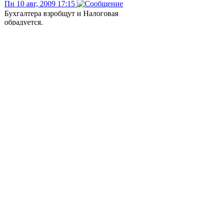
Пн 10 авг, 2009 17:15
Бухгалтера взробщут и Налоговая
обрадуется.
Минкомсвязи разработало поправки к
закону "О связи"
YK
-
Ср 12 авг, 2009 21:35
3 августа 2009
Минкомсвязи разработало поправки к
закону "О связи"
Министерство связи и массовых
коммуникаций подготовило поправки в
закон "О связи", определяющие правила
обязательной регистрации и экспертизы
проектов сетей связи. «Правила
регистрации сетей электросвязи»
предусматривает уведомительный порядок