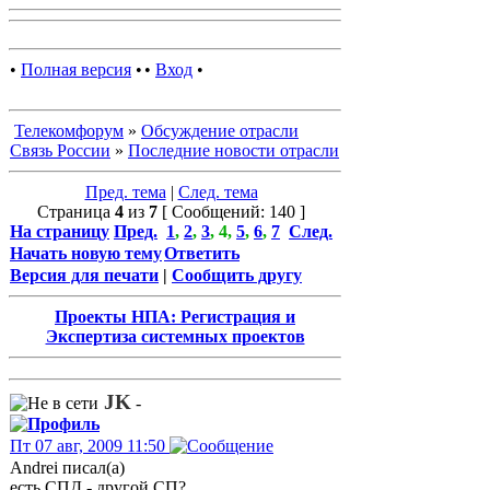
•
Полная версия
•
•
Вход
•
Телекомфорум
»
Обсуждение отрасли
Связь России
»
Последние новости отрасли
Пред. тема
|
След. тема
Страница
4
из
7
[ Сообщений: 140 ]
На страницу
Пред.
1
,
2
,
3
,
4
,
5
,
6
,
7
След.
Начать новую тему
Ответить
Версия для печати
|
Сообщить другу
Проекты НПА: Регистрация и
Экспертиза системных проектов
JK
-
Пт 07 авг, 2009 11:50
Andrei писал(а)
есть СПД - другой СП?