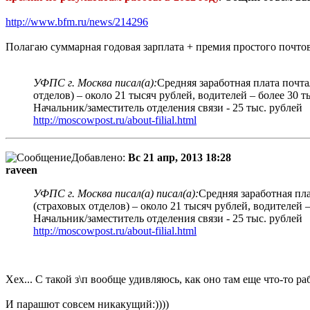
http://www.bfm.ru/news/214296
Полагаю суммарная годовая зарплата + премия простого почто
УФПС г. Москва писал(а):
Средняя заработная плата почта
отделов) – около 21 тысяч рублей, водителей – более 30 т
Начальник/заместитель отделения связи - 25 тыс. рублей
http://moscowpost.ru/about-filial.html
Добавлено:
Вс 21 апр, 2013 18:28
raveen
УФПС г. Москва писал(а) писал(а):
Средняя заработная пла
(страховых отделов) – около 21 тысяч рублей, водителей –
Начальник/заместитель отделения связи - 25 тыс. рублей
http://moscowpost.ru/about-filial.html
Хех... С такой з\п вообще удивляюсь, как оно там еще что-то раб
И парашют совсем никакущий:))))