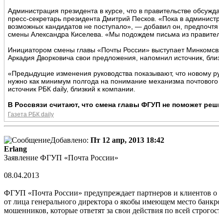
Администрация президента в курсе, что в правительстве обсужд
пресс-секретарь президента Дмитрий Песков. «Пока в админист
возможных кандидатов не поступало», — добавил он, предпочтя
смены Александра Киселева. «Мы подождем письма из правител
Инициатором смены главы «Почты России» выступает Минкомсвяз
Аркадия Дворковича свои предложения, напомнил источник, близ
«Предыдущие изменения руководства показывают, что новому ру
нужно как минимум полгода на понимание механизма почтового
источник РБК daily, близкий к компании.
В Россвязи считают, что смена главы ФГУП не поможет реш
Газета РБК daily
Добавлено:
Пт 12 апр, 2013 18:42
Erlang
Заявление ФГУП «Почта России»
08.04.2013
ФГУП «Почта России» предупреждает партнеров и клиентов о 
от лица генерального директора о якобы имеющем место банк
мошенников, которые ответят за свои действия по всей строгос