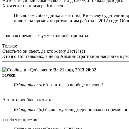
Но как-то сильно сомневаюсь что до 50 % от оклада доходит.
Хотя если на примере Киселев
По словам собеседника агентства, Киселеву будет едино
положена премия по результатам работы в 2012 году. Общ
Годовая премия = Сумме годовой зарплаты.
Только:
Съесть-то он съест, да кто ж ему даст?! (с)
Это я о Почтальонах, а не об Административной наслойке в р
Добавлено:
Вс 21 апр, 2013 20:32
raveen
Erlang писал(а):
А за что его вообще платить?
А за что вообще платить
Erlang писал(а):
бывшему менеджеру положена премия по р
??? За что премия?