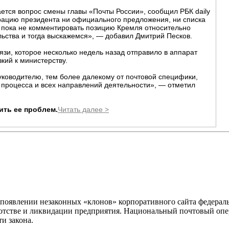
ается вопрос смены главы «Почты России», сообщил РБК daily
рацию президента ни официального предложения, ни списка
 пока не комментировать позицию Кремля относительно
ьства и тогда выскажемся», — добавил Дмитрий Песков.
и, которое несколько недель назад отправило в аппарат
кий к министерству.
ководителю, тем более далекому от почтовой специфики,
 процесса и всех направлений деятельности», — отметил
ить ее проблем.
Читать далее >
появлении незаконных «клонов» корпоративного сайта федерал
ротстве и ликвидации предприятия. Национальный почтовый опе
ти закона.