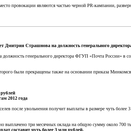
сто провокации являются частью черной PR-кампании, разверн
ет Дмитрия Страшнова на должность генерального директо
а должность генерального директора ФГУП «Почта России» в со
торого были прекращены также на основании приказа Минкомсвяз
 рублей
ам 2012 года
лев после увольнения получит выплаты в размере чуть более 3
нно выплачено три месячных оклада на общую сумму около 700 т
лат составит чуть более 3 млн рублей.