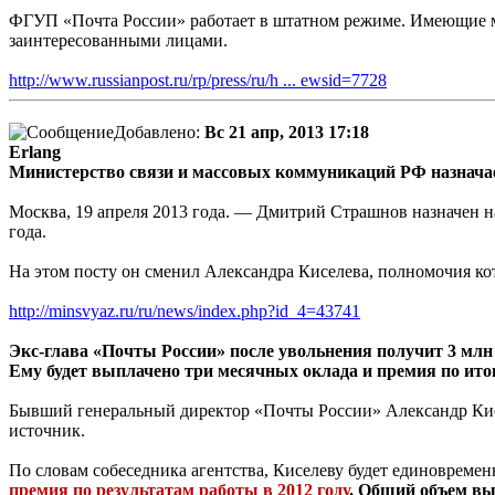
ФГУП «Почта России» работает в штатном режиме. Имеющие ме
заинтересованными лицами.
http://www.russianpost.ru/rp/press/ru/h ... ewsid=7728
Добавлено:
Вс 21 апр, 2013 17:18
Erlang
Министерство связи и массовых коммуникаций РФ назнача
Москва, 19 апреля 2013 года. — Дмитрий Страшнов назначен н
года.
На этом посту он сменил Александра Киселева, полномочия ко
http://minsvyaz.ru/ru/news/index.php?id_4=43741
Экс-глава «Почты России» после увольнения получит 3 млн
Ему будет выплачено три месячных оклада и премия по итог
Бывший генеральный директор «Почты России» Александр Кисе
источник.
По словам собеседника агентства, Киселеву будет единовреме
премия по результатам работы в 2012 году
. Общий объем вып