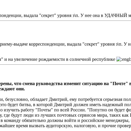
онденции, выдала "секрет" уровня з\п. У нее она в УДАЧНЫЙ мес
риему-выдаче корреспонденции, выдала "секрет" уровня з\п. У 
н" и на увеличение рождаемости в солнечной республике
ерены, что смена руководства изменит ситуацию на "Почте"
еждают они.
 безусловно, обладает Дмитрий, ему потребуется серьезная пол
это будет битва, в которой Дмитрий должен иметь надежный пол
но изучить работу "Почты" по всей России. "Попутно он будет ф
 где будут люди из лучших почтовых сервисов мира, таких как 
в команду обязательно должны войти и российские менеджеры, 
айшее время вызвать аудиторскую, налоговую, и прочие проверки