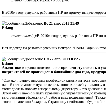
Erlang писал(а):
Сторож - 6 000 руб.
В 2010м году девушка, работница ПР по приему-выдаче корресп
Добавлено:
Вс 21 апр, 2013 21:49
Erlang
raveen писал(а):
В 2010м году девушка, работница ПР по п
Вся надежда на развитие учебных центров "Почта Таджикисто
Добавлено:
Пн 22 апр, 2013 03:25
Erlang
Аналитики в целом позитивно восприняли эту новость и ув
потребителей не произойдет в ближайшие два года, предупр
"Однако, помимо высоких профессиональных качеств, которыми,
нашей почте многое нужно менять, многих людей увольнять, и 
стоит сделать новому генеральному директору, - это доскональ
Затем очень важно нанять правильную управленческую команду,
выстраивания эффективной работы всех подразделений. Также 
этого, по мнению Захарова, Страшнову необходимо будет в ближ