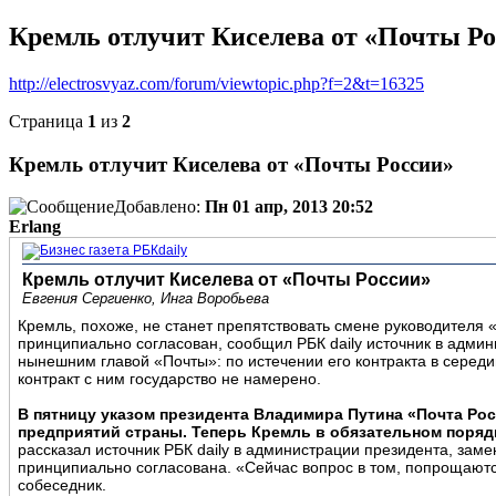
Кремль отлучит Киселева от «Почты Р
http://electrosvyaz.com/forum/viewtopic.php?f=2&t=16325
Страница
1
из
2
Кремль отлучит Киселева от «Почты России»
Добавлено:
Пн 01 апр, 2013 20:52
Erlang
Кремль отлучит Киселева от «Почты России»
Евгения Сергиенко, Инга Воробьева
Кремль, похоже, не станет препятствовать смене руководителя 
принципиально согласован, сообщил РБК daily источник в админ
нынешним главой «Почты»: по истечении его контракта в серед
контракт с ним государство не намерено.
В пятницу указом президента Владимира Путина «Почта Рос
предприятий страны. Теперь Кремль в обязательном поряд
рассказал источник РБК daily в администрации президента, заме
принципиально согласована. «Сейчас вопрос в том, попрощаютс
собеседник.