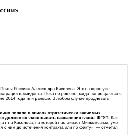
оссии»
«Почты России» Александра Киселева. Этот вопрос уже
истрации президента. Пока не решено, когда попрощаются с
ине 2014 года или раньше. В любом случае продлевать
сии» попала в список стратегически значимых
ке должен согласовывать назначения главы ФГУП.
Как
на г-на Киселева, на которой настаивает Минкомсвязи, уже
я с ним до истечения контракта или по факту», — отметил