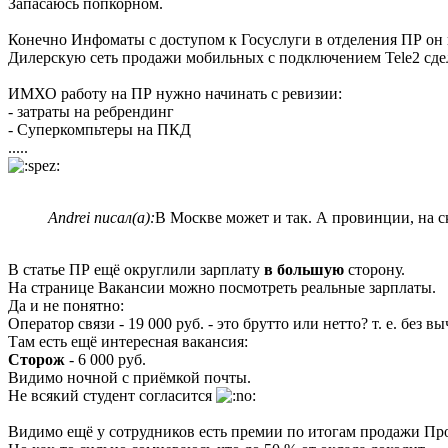
Запасаюсь попкорном.
Конечно Инфоматы с доступом к Госуслуги в отделения ПР он 
Дилерскую сеть продажи мобильных с подключением Tele2 сдел
ИМХО работу на ПР нужно начинать с ревизии:
- затраты на ребрендинг
- Суперкомпьтеры на ПКД
.....
Andrei писал(а):
В Москве может и так. А провинции, на с
В статье ПР ещё округлили зарплату
в большую
сторону.
На странице Вакансии можно посмотреть реальные зарплаты.
Да и не понятно:
Оператор связи - 19 000 руб. - это брутто или нетто? т. е. без в
Там есть ещё интересная вакансия:
Сторож
- 6 000 руб.
Видимо ночной с приёмкой почты.
Не всякий студент согласится
Видимо ещё у сотрудников есть премии по итогам продажи Про