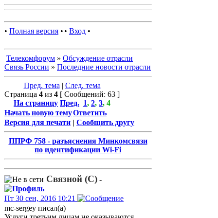
•
Полная версия
•
•
Вход
•
Телекомфорум
»
Обсуждение отрасли
Связь России
»
Последние новости отрасли
Пред. тема
|
След. тема
Страница
4
из
4
[ Сообщений: 63 ]
На страницу
Пред.
1
,
2
,
3
,
4
Начать новую тему
Ответить
Версия для печати
|
Сообщить другу
ППРФ 758 - разъяснения Минкомсвязи
по идентификации Wi-Fi
Связной (С)
-
Пт 30 сен, 2016 10:21
mc-sergey писал(а)
Услуги третьим лицам не оказываются.