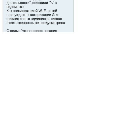
деятельности", пояснили "Ъ" в
ведомстве.
Как пользователей Wi-Fi-сетей
принуждают к авторизации Для
физлиц за это административная
ответственность не предусмотрена
С целью "усовершенствования
процедуры" Денис Пальцин
предлагает использовать
специальное ПО, "привязывающее"
MAC-адрес Wi-Fi-устройства к
компьютеру, смартфону или
планшету. По его мнению, доступ к
сети Wi-Fi должен быть только для тех
устройств, у которых установлен
такой софт.
открыть материал ...
Вернуться к началу
Начать новую тему
Ответить
На страницу
Пред.
1
,
2
,
3
,
4
Страница
4
из
4
[ Сообщений: 63 ]
Пред. тема
|
След. тема
Сейчас этот форум просматривают: нет