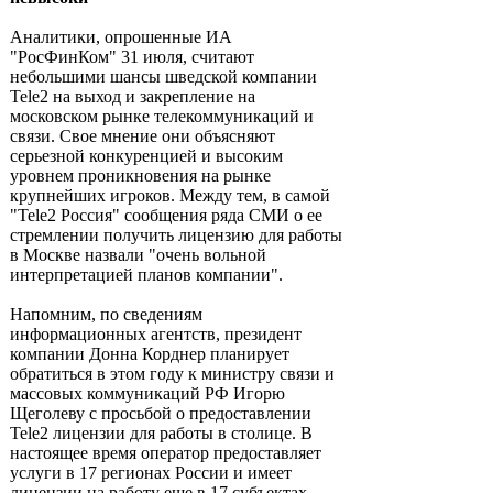
Аналитики, опрошенные ИА
"РосФинКом" 31 июля, считают
небольшими шансы шведской компании
Tele2 на выход и закрепление на
московском рынке телекоммуникаций и
связи. Свое мнение они объясняют
серьезной конкуренцией и высоким
уровнем проникновения на рынке
крупнейших игроков. Между тем, в самой
"Tele2 Россия" сообщения ряда СМИ о ее
стремлении получить лицензию для работы
в Москве назвали "очень вольной
интерпретацией планов компании".
Напомним, по сведениям
информационных агентств, президент
компании Донна Корднер планирует
обратиться в этом году к министру связи и
массовых коммуникаций РФ Игорю
Щеголеву с просьбой о предоставлении
Tele2 лицензии для работы в столице. В
настоящее время оператор предоставляет
услуги в 17 регионах России и имеет
лицензии на работу еще в 17 субъектах