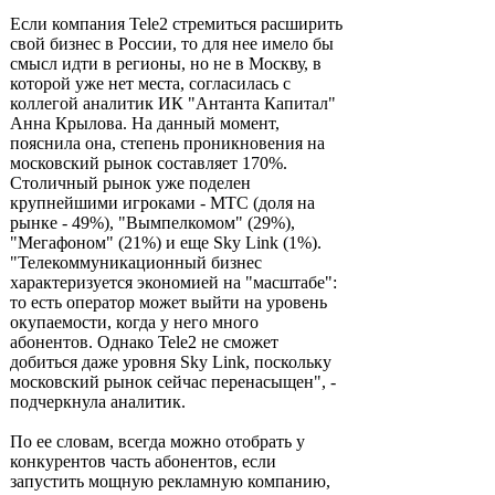
Если компания Tele2 стремиться расширить
свой бизнес в России, то для нее имело бы
смысл идти в регионы, но не в Москву, в
которой уже нет места, согласилась с
коллегой аналитик ИК "Антанта Капитал"
Анна Крылова. На данный момент,
пояснила она, степень проникновения на
московский рынок составляет 170%.
Столичный рынок уже поделен
крупнейшими игроками - МТС (доля на
рынке - 49%), "Вымпелкомом" (29%),
"Мегафоном" (21%) и еще Sky Link (1%).
"Телекоммуникационный бизнес
характеризуется экономией на "масштабе":
то есть оператор может выйти на уровень
окупаемости, когда у него много
абонентов. Однако Tele2 не сможет
добиться даже уровня Sky Link, поскольку
московский рынок сейчас перенасыщен", -
подчеркнула аналитик.
По ее словам, всегда можно отобрать у
конкурентов часть абонентов, если
запустить мощную рекламную компанию,