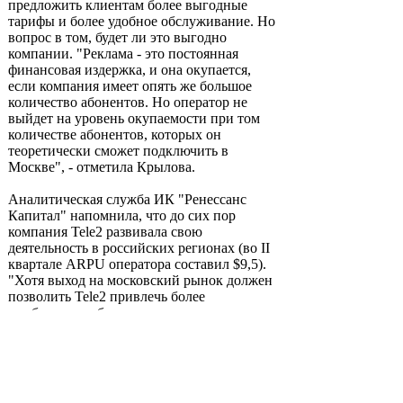
предложить клиентам более выгодные
тарифы и более удобное обслуживание. Но
вопрос в том, будет ли это выгодно
компании. "Реклама - это постоянная
финансовая издержка, и она окупается,
если компания имеет опять же большое
количество абонентов. Но оператор не
выйдет на уровень окупаемости при том
количестве абонентов, которых он
теоретически сможет подключить в
Москве", - отметила Крылова.
Аналитическая служба ИК "Ренессанс
Капитал" напомнила, что до сих пор
компания Tele2 развивала свою
деятельность в российских регионах (во II
квартале ARPU оператора составил $9,5).
"Хотя выход на московский рынок должен
позволить Tele2 привлечь более
прибыльных абонентов, текущая
напряженная конкурентная ситуация и
высокий уровень проникновения (более
160%) станет, на наш взгляд, существенным
препятствием для компании", - говорится в
сообщении аналитиков, поступившем в