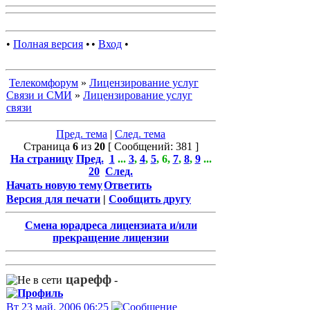
•
Полная версия
•
•
Вход
•
Телекомфорум
»
Лицензирование услуг
Связи и СМИ
»
Лицензирование услуг
связи
Пред. тема
|
След. тема
Страница
6
из
20
[ Сообщений: 381 ]
На страницу
Пред.
1
...
3
,
4
,
5
,
6
,
7
,
8
,
9
...
20
След.
Начать новую тему
Ответить
Версия для печати
|
Сообщить другу
Смена юрадреса лицензиата и/или
прекращение лицензии
царефф
-
Вт 23 май, 2006 06:25