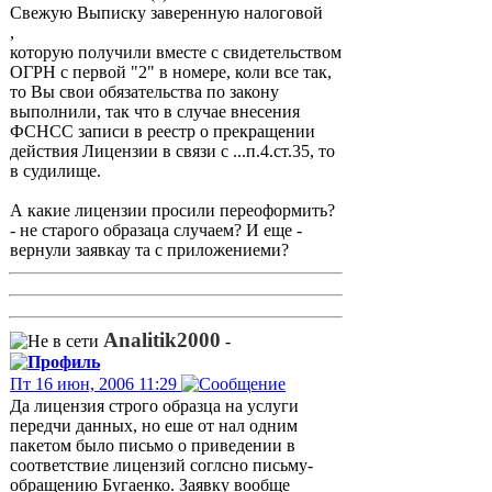
Свежую Выписку заверенную налоговой
,
которую получили вместе с свидетельством
ОГРН с первой "2" в номере, коли все так,
то Вы свои обязательства по закону
выполнили, так что в случае внесения
ФСНСС записи в реестр о прекращении
действия Лицензии в связи с ...п.4.ст.35, то
в судилище.
А какие лицензии просили переоформить?
- не старого образаца случаем? И еще -
вернули заявкау та с приложениеми?
Analitik2000
-
Пт 16 июн, 2006 11:29
Да лицензия строго образца на услуги
передчи данных, но еше от нал одним
пакетом было письмо о приведении в
соответствие лицензий соглсно письму-
обращению Бугаенко. Заявку вообще