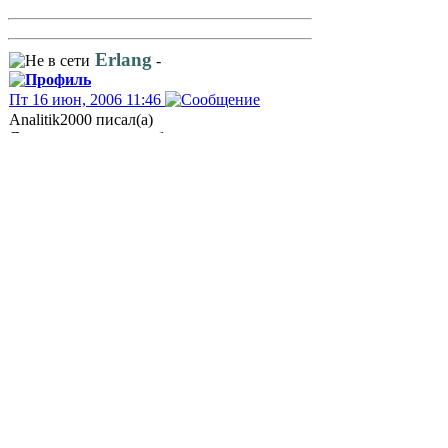
Erlang
-
Пт 16 июн, 2006 11:46
Analitik2000 писал(а)
Да лицензия строго образца на услуги
передчи данных, но еше от нал одним
пакетом было письмо о приведении в
соответствие лицензий соглсно письму-
обращению Бугаенко. Заявку вообще
невернули протсо покет документов что им
выслали и письмо все...
Тогда понятно
Попросили привести в соответствие с
письмом Бугаенко, а еще мы поменяли
юрадрес
Заявления лучше делить по теме