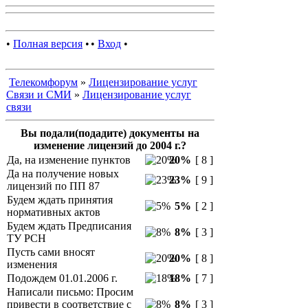
•
Полная версия
•
•
Вход
•
Телекомфорум
»
Лицензирование услуг
Связи и СМИ
»
Лицензирование услуг
связи
Вы подали(подадите) документы на
изменение лицензий до 2004 г.?
Да, на изменение пунктов
20%
[ 8 ]
Да на получение новых
23%
[ 9 ]
лицензий по ПП 87
Будем ждать принятия
5%
[ 2 ]
нормативных актов
Будем ждать Предписания
8%
[ 3 ]
ТУ РСН
Пусть сами вносят
20%
[ 8 ]
изменения
Подождем 01.01.2006 г.
18%
[ 7 ]
Написали письмо: Просим
привести в соответствие с
8%
[ 3 ]