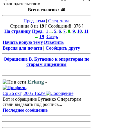
законодательством
Всего голосов : 40
Пред. тема
|
След. тема
Страница
8
из
19
[ Сообщений: 376 ]
На страницу
Пред.
1
...
5
,
6
,
7
,
8
,
9
,
10
,
11
...
19
След.
Начать новую тему
Ответить
Версия для печати
|
Сообщить другу
Обращение В. Бугаенко к операторам по
старым лицензиям
Erlang
-
Ср 26 окт, 2005 16:29
Вот и обращение Бугаенко Операторам
стали выдавать под роспись...
Последнее сообщение