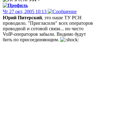
Чт 27 окт, 2005 10:13
Юрий Питерский
, это наше ТУ РСН
проводило. "Пригласили" всех операторов
проводной и сотовой связи... но чисто
VoIP-операторов забыли. Видимо будут
бить по присоединяющим.
Erlang
, мне очень интересно, что ОСП
"Таттелеком" ответит... особенно в свете
"перековки" СТС в МТС.
P.S.
Попутный вопрос не по теме: Никто не
может порекомендовать програмку по
нарезке очень больших файлов на просто
большие. Через RAR что-то дюже медленно
получается.
Антон Богатов
-