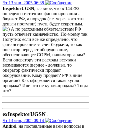
Чт 13 янв, 2005 06:38
InspektorUGSN
, главное, что в 144-ФЗ
определен источник финансирования -
бюджет РФ, а порядок (т.е. через кого эти
деньги поступят) пусть будет секретным.
А по расходным обязательствам РФ
пусть отвечает казначейство. По-моему так.
Попутно: если все же определено, что
финансирование за счет бюджета, то как
оператор передает оборудование,
обеспечивающее СОРМ, нашим органам?
Если оператору эти расходы все-таки
возмещаются (вернее - должны), то
оператор фактически продает
оборудование. Кому продает? РФ в лице
органов? Как оформляется такая купля-
продажа? Или это не купля-продажа? Тогда
что?
exInspektorUGSN
-
Чт 13 янв, 2005 09:14
Andrei
, на поставленные вами вопросы в