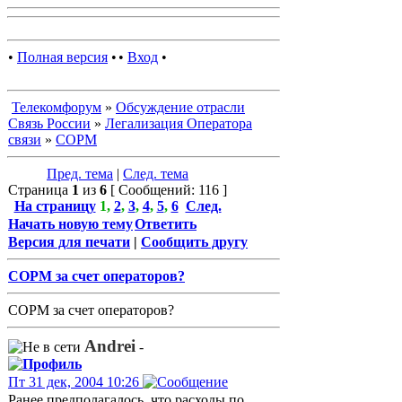
•
Полная версия
•
•
Вход
•
Телекомфорум
»
Обсуждение отрасли
Связь России
»
Легализация Оператора
связи
»
СОРМ
Пред. тема
|
След. тема
Страница
1
из
6
[ Сообщений: 116 ]
На страницу
1
,
2
,
3
,
4
,
5
,
6
След.
Начать новую тему
Ответить
Версия для печати
|
Сообщить другу
СОРМ за счет операторов?
СОРМ за счет операторов?
Andrei
-
Пт 31 дек, 2004 10:26
Ранее предполагалось, что расходы по