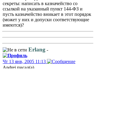
секреты: написать в казначейство со
ссылкой на указанный пункт 144-ФЗ и
пусть казначейство вникает в этот порядок
(может у них и допуски соответствующие
имеются)?
Erlang
-
Чт 13 янв, 2005 11:13
Andrei писал(а)
Может оператору и не стоит лезть в эти
секреты: написать в казначейство со
ссылкой на указанный пункт 144-ФЗ и
пусть казначейство вникает в этот порядок
(может у них и допуски соответствующие
имеются)?
И сколько лет они будут "вникать"? Может
уже и ЮЛ не будет к тому времени
Еще схема: Оператор установил
СОРМ, потом владельцами Оператора