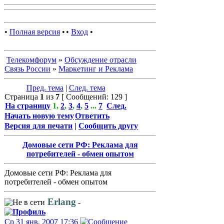
•
Полная версия
•
•
Вход
•
Телекомфорум
»
Обсуждение отрасли
Связь России
»
Маркетинг и Реклама
Пред. тема
|
След. тема
Страница
1
из
7
[ Сообщений: 129 ]
На страницу
1
,
2
,
3
,
4
,
5
...
7
След.
Начать новую тему
Ответить
Версия для печати
|
Сообщить другу
Домовые сети РФ: Реклама для
потребителей - обмен опытом
Домовые сети РФ: Реклама для
потребителей - обмен опытом
Erlang
-
Ср 31 янв, 2007 17:36