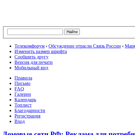
Телекомфорум
‹
Обсуждение отрасли Связь России
‹
Марк
Изменить размер шрифта
Сообщить другу
Версия для печати
Мобильный вид
Правила
Письмо
FAQ
Галереи
Календарь
Топлист
Благодарности
Регистрация
Вход
Домовые сети РФ: Реклама для потреби