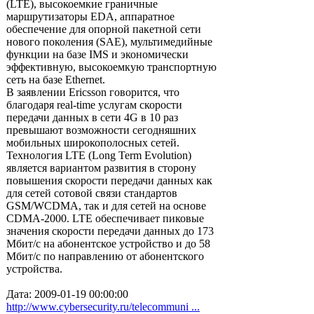
(LTE), высокоемкие граничные
маршрутизаторы EDA, аппаратное
обеспечение для опорной пакетной сети
нового поколения (SAE), мультимедийные
функции на базе IMS и экономически
эффективную, высокоемкую транспортную
сеть на базе Ethernet.
В заявлении Ericsson говорится, что
благодаря real-time услугам скорости
передачи данных в сети 4G в 10 раз
превышают возможности сегодняшних
мобильных широкополосных сетей.
Технология LTE (Long Term Evolution)
является вариантом развития в сторону
повышения скорости передачи данных как
для сетей сотовой связи стандартов
GSM/WCDMA, так и для сетей на основе
CDMA-2000. LTE обеспечивает пиковые
значения скорости передачи данных до 173
Мбит/с на абонентское устройство и до 58
Мбит/с по направлению от абонентского
устройства.
Дата: 2009-01-19 00:00:00
http://www.cybersecurity.ru/telecommuni ...