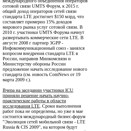
международного объединения операторов
сотовой связи UMTS Форум, к 2015 г.
общий доход операторов сетей связи
стандарта LTE достигнет $150 млрд, что
составляет примерно 15% доходов
мирового рынка услуг сотовой связи. В
2010 г. участники UMTS Форума начнут
развертывать коммерческие сети LTE. В
августе 2008 г партнер 3GPP -
Инфокоммуникационный союз - занялся
вопросом внедрения стандарта LTE в
России, направив Минкомсвязи и
Министерству обороны России
предложение начать исследование нового
стандарта (см. новоcть ComNews от 19
марта 2009 г.).
Вчера на заседании участники ICU
приняли решение начать научно-
практические работы в области
исследования LTE
. Сроки выполнения
работ пока не определены, но уже в мае
состоится международный бизнес-форум
"Эволюция сетей мобильной связи - LTE
Russia & CIS 2009", на котором будут