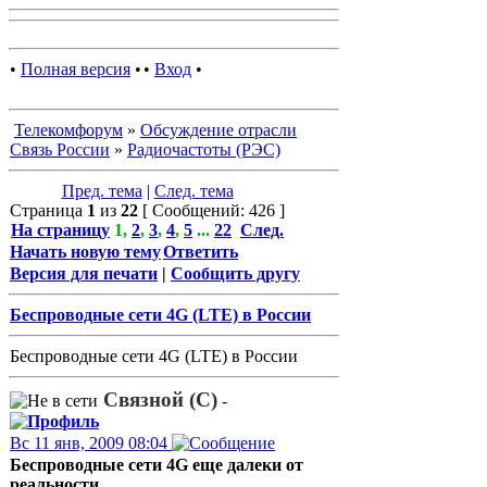
•
Полная версия
•
•
Вход
•
Телекомфорум
»
Обсуждение отрасли
Связь России
»
Радиочастоты (РЭС)
Пред. тема
|
След. тема
Страница
1
из
22
[ Сообщений: 426 ]
На страницу
1
,
2
,
3
,
4
,
5
...
22
След.
Начать новую тему
Ответить
Версия для печати
|
Сообщить другу
Беспроводные сети 4G (LTE) в России
Беспроводные сети 4G (LTE) в России
Связной (С)
-
Вс 11 янв, 2009 08:04
Беспроводные сети 4G еще далеки от
реальности