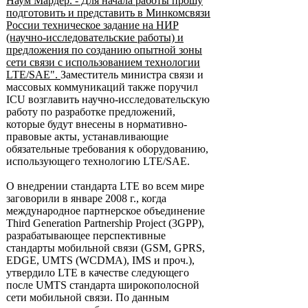
Наум Мардер. - Для начала работы прошу
подготовить и представить в Минкомсвязи
России техническое задание на НИР
(научно-исследовательские работы) и
предложения по созданию опытной зоны
сети связи с использованием технологии
LTE/SAE".
Заместитель министра связи и
массовых коммуникаций также поручил
ICU возглавить научно-исследовательскую
работу по разработке предложений,
которые будут внесены в нормативно-
правовые акты, устанавливающие
обязательные требования к оборудованию,
использующего технологию LTE/SAE.
О внедрении стандарта LTE во всем мире
заговорили в январе 2008 г., когда
международное партнерское объединение
Third Generation Partnership Project (3GPP),
разрабатывающее перспективные
стандарты мобильной связи (GSM, GPRS,
EDGE, UMTS (WCDMA), IMS и проч.),
утвердило LTE в качестве следующего
после UMTS стандарта широкополосной
сети мобильной связи. По данным