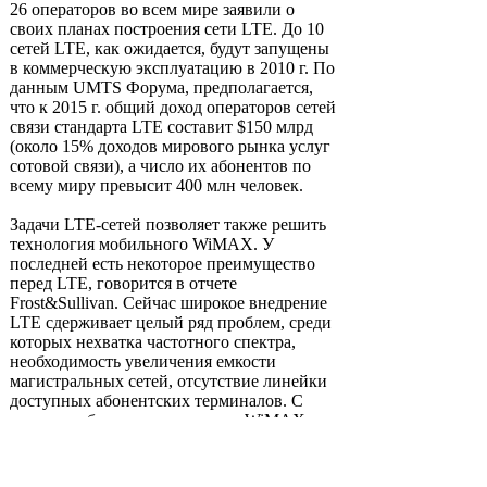
26 операторов во всем мире заявили о
своих планах построения сети LTE. До 10
сетей LTE, как ожидается, будут запущены
в коммерческую эксплуатацию в 2010 г. По
данным UMTS Форума, предполагается,
что к 2015 г. общий доход операторов сетей
связи стандарта LTE составит $150 млрд
(около 15% доходов мирового рынка услуг
сотовой связи), а число их абонентов по
всему миру превысит 400 млн человек.
Задачи LTE-сетей позволяет также решить
технология мобильного WiMAX. У
последней есть некоторое преимущество
перед LTE, говорится в отчете
Frost&Sullivan. Сейчас широкое внедрение
LTE сдерживает целый ряд проблем, среди
которых нехватка частотного спектра,
необходимость увеличения емкости
магистральных сетей, отсутствие линейки
доступных абонентских терминалов. С
этими проблемами технология WiMAX уже
сталкивалась. Именно поэтому операторы
мобильной связи пока рассматривают
запуск только пилотных зон связи LTE.