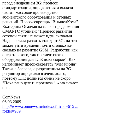
перед внедрением 3G: процесс
стандартизации, определения и выдачи
частот, массовое производство
абонентского оборудования и сетевых
решений. Пресс-секретарь "ВымпелКома"
Екатерина Осадчая называет предложения
СМАРТС утопией: "Процесс развития
сотовой связи не может идти скачками.
Надо сначала развить стандарт 3G, на это
может уйти времени почти столько же,
сколько на развитие GSM. Разработки как
операторского, так и клиентского
оборудования для LTE пока сырые". Как
напоминает пресс-секретарь "МегаФона"
Татьяна Зверева, с разрешением на 3G
регулятор определялся очень долго,
поэтому LTE появится очень не скоро.
"Пока рано делать прогнозы", - заключает
она.
ComNews
06.03.2009
http://www.comnews.ru/index.cfm?tid=615 ...
folder=989