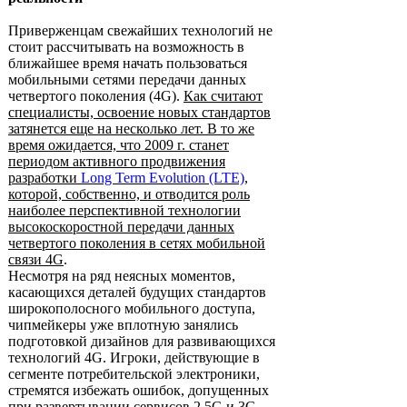
Приверженцам свежайших технологий не
стоит рассчитывать на возможность в
ближайшее время начать пользоваться
мобильными сетями передачи данных
четвертого поколения (4G).
Как считают
специалисты, освоение новых стандартов
затянется еще на несколько лет. В то же
время ожидается, что 2009 г. станет
периодом активного продвижения
разработки
Long Term Evolution (LTE)
,
которой, собственно, и отводится роль
наиболее перспективной технологии
высокоскоростной передачи данных
четвертого поколения в сетях мобильной
связи 4G
.
Несмотря на ряд неясных моментов,
касающихся деталей будущих стандартов
широкополосного мобильного доступа,
чипмейкеры уже вплотную занялись
подготовкой дизайнов для развивающихся
технологий 4G. Игроки, действующие в
сегменте потребительской электроники,
стремятся избежать ошибок, допущенных
при развертывании сервисов 2,5G и 3G,