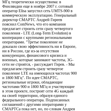
МГц теоретически осуществима: в
Финляндии еще в ноябре 2007 г. сотовый
оператор Elisa запустил сеть UMTS-900 в
коммерческую эксплуатацию. Генеральный
директор СМАРТС Андрей Гиреев
пояснил ComNews, что его компания
предлагает строить сети сразу четвертого
поколения - LTE (Long-Term Evolution) в
кооперации с крупными региональными
операторами. "Третье поколение не
доказало свою эффективность ни в Европе,
ни в России, где из-за отсутствия
конкуренции, финансового кризиса и
военных, которые занимают частоты, 3G-
сети не строятся, - рассуждает Гирев. - Мы
предлагаем строить сразу четвертое
поколение LTE на имеющихся частотах 900
и 1800 МГц". По идее СМАРТС,
региональные игроки, обладающие
частотами 900 и 1800 МГц и участвующие
в этом проекте, построят сети 4G каждый
на своей территории, образуя единого
федерального оператора. Подписанных
соглашений с другими операторами у
СМАРТСа пока нет, но, по словам Андрея