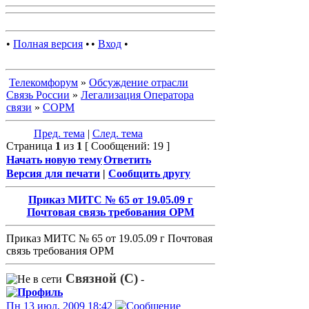
•
Полная версия
•
•
Вход
•
Телекомфорум
»
Обсуждение отрасли
Связь России
»
Легализация Оператора
связи
»
СОРМ
Пред. тема
|
След. тема
Страница
1
из
1
[ Сообщений: 19 ]
Начать новую тему
Ответить
Версия для печати
|
Сообщить другу
Приказ МИТС № 65 от 19.05.09 г
Почтовая связь требования ОРМ
Приказ МИТС № 65 от 19.05.09 г Почтовая
связь требования ОРМ
Связной (С)
-
Пн 13 июл, 2009 18:42