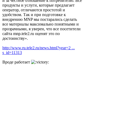
и за честное отношение к потребителю. Все
продукты и услуги, которые предлагает
оператор, отличаются простотой и
удобством. Так и при подготовке к
внедрению MNP мы постарались сделать
все материалы максимально понятными и
прозрачными, я уверен, что все посетители
сайта mnp.tele2.ru оценят это по
достоинству».
http://www.ru.tele2.ru/news.html?year=2 ...
s_id=11313
Вроде работает
P.S.
Теперь понятно куда можно обращаться за
выяснением принадлежности мобильного
номера
Начать новую тему
Ответить
Страница
1
из
1
[ 1 сообщение ]
Пред. тема
|
След. тема