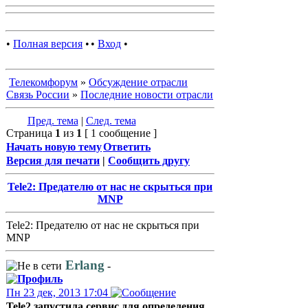
•
Полная версия
•
•
Вход
•
Телекомфорум
»
Обсуждение отрасли
Связь России
»
Последние новости отрасли
Пред. тема
|
След. тема
Страница
1
из
1
[ 1 сообщение ]
Начать новую тему
Ответить
Версия для печати
|
Сообщить другу
Tele2: Предателю от нас не скрыться при
MNP
Tele2: Предателю от нас не скрыться при
MNP
Erlang
-
Пн 23 дек, 2013 17:04
Tele2 запустила сервис для определения