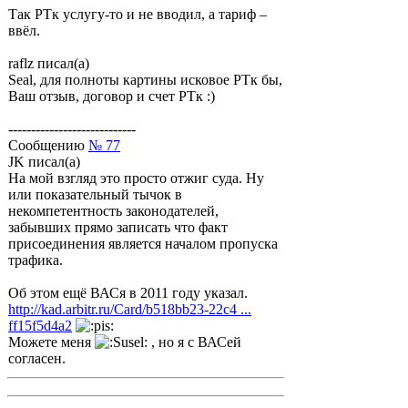
Так РТк услугу-то и не вводил, а тариф –
ввёл.
raflz писал(а)
Seal, для полноты картины исковое РТк бы,
Ваш отзыв, договор и счет РТк :)
----------------------------
Сообщению
№ 77
JK писал(а)
На мой взгляд это просто отжиг суда. Ну
или показательный тычок в
некомпетентность законодателей,
забывших прямо записать что факт
присоединения является началом пропуска
трафика.
Об этом ещё ВАСя в 2011 году указал.
http://kad.arbitr.ru/Card/b518bb23-22c4 ...
ff15f5d4a2
Можете меня
, но я с ВАСей
согласен.