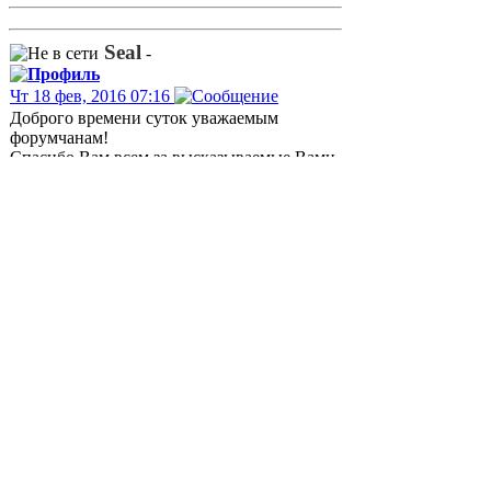
Seal
-
Чт 18 фев, 2016 07:16
Доброго времени суток уважаемым
форумчанам!
Спасибо Вам всем за высказываемые Вами
позиции относительно описанного мною
спора с РТК
, прошла у нас
апелляция в начале февраля, судьи идут по
протоптанной ранее по другим спорам
дороге - без исследования материалов дела
выносят "законные и обоснованные"...
. Ну
чтож, не намерены мы останавливаться, не
смотря на то, что судьи считают, что мы
говоря о МГП имеем в виду вновь
введенную Истцом услугу, хотя это и нет
так. Впереди кассация
, попробуем
добиться от судов внятного ответа на
вопрос об императивности нормы,
установленной п. 17 Пост. 627, а также
понимания, почему ранее между нашей
компанией и РТК условие о МГП