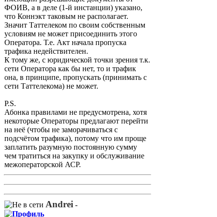
ФОИВ, а в деле (1-й инстанции) указано,
что Коннэкт таковым не располагает.
Значит Таттелеком по своим собственным
условиям не может присоединить этого
Оператора. Т.е. Акт начала пропуска
трафика недействителен.
К тому же, с юридической точки зрения т.к.
сети Оператора как бы нет, то и трафик
она, в принципе, пропускать (принимать с
сети Таттелекома) не может.
P.S.
Абонка правилами не предусмотрена, хотя
некоторые Операторы предлагают перейти
на неё (чтобы не заморачиваться с
подсчётом трафика), потому что им проще
заплатить разумную постоянную сумму
чем тратиться на закупку и обслуживание
межоператорской АСР.
Andrei
-