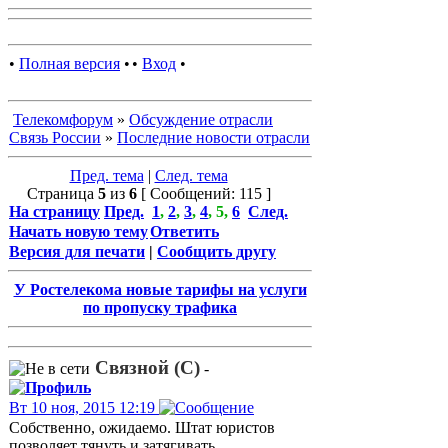
•
Полная версия
•
•
Вход
•
Телекомфорум
»
Обсуждение отрасли
Связь России
»
Последние новости отрасли
Пред. тема
|
След. тема
Страница
5
из
6
[ Сообщений: 115 ]
На страницу
Пред.
1
,
2
,
3
,
4
,
5
,
6
След.
Начать новую тему
Ответить
Версия для печати
|
Сообщить другу
У Ростелекома новые тарифы на услуги
по пропуску трафика
Связной (С)
-
Вт 10 ноя, 2015 12:19
Собственно, ожидаемо. Штат юристов
позволяет тянуть и затягивать...