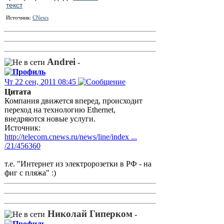
текст
Источник:
CNews
Andrei
-
Чт 22 сен, 2011 08:45
Цитата
Компания движется вперед, происходит
переход на технологию Ethernet,
внедряются новые услуги.
Источник:
http://telecom.cnews.ru/news/line/index ...
/21/456360
т.е. "Интернет из электророзетки в РФ - на
фиг с пляжа" :)
Николай Гиперком
-