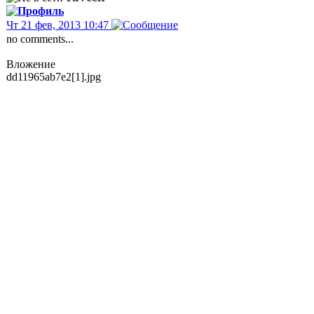
Чт 21 фев, 2013 10:47
no comments...
Вложение
dd11965ab7e2[1].jpg
Вложение доступно только
Зарегистрированным пользователям. Для
просмотра вложения необходимо
зарегистрироваться
!
alexis
-
Сб 23 фев, 2013 17:57
Не надо засирать эфир. КВ волны ещё
никто не отменял и я имею полное право
слушать приемник в нормальном качестве!