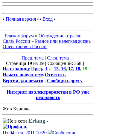
•
Полная версия
•
•
Вход
•
Телекомфорум
»
Обсуждение отрасли
Связь России
»
Разное или нелегкая жизнь
Операторов в России
Пред. тема
|
След. тема
Страница
19
из
19
[ Сообщений: 368 ]
На страницу
Пред.
1
...
15
,
16
,
17
,
18
,
19
Начать новую тему
Ответить
Версия для печати
|
Сообщить другу
Интернет из электророзетки в РФ уже
реальность
Жив Курилка
Erlang
-
Пт 04 фев, 2011 10:20