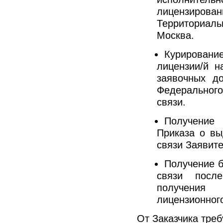
лицензиро
Территориал
Москва.
Курирование
лицензии/й н
заявочных д
Федерального
связи.
Получение
Приказа о вы
связи Заявит
Получение б
связи посл
получения
лицензионного
От Заказчика тре