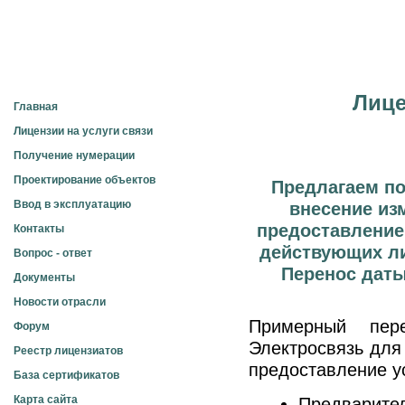
Получение лицензий на услуги связи
Консалтин
Лице
Главная
Лицензии на услуги связи
Получение нумерации
Проектирование объектов
Предлагаем п
Ввод в эксплуатацию
внесение из
предоставление 
Контакты
действующих ли
Вопрос - ответ
Перенос даты
Документы
Новости отрасли
Примерный пер
Форум
Электросвязь для
Реестр лицензиатов
предоставление ус
База сертификатов
Карта сайта
Предварите